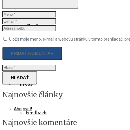
The Breeze
Uložiť moje meno, e-mail a webovú stránku v tomto prehliadači p
DJ Martin Benč
HĽADAŤ
Press
Najnovšie články
Ahoj svet!
Feedback
Najnovšie komentáre