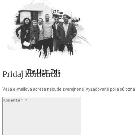
The Dark Trip
After Párty
The Light Trip
Pridaj komentár
Vaša e-mailová adresa nebude zverejnená.
Vyžadované polia sú ozn
Chillout Večer
Hudba