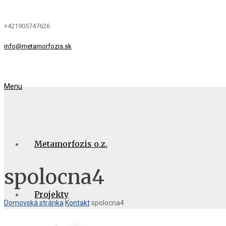
+421905747626
info@metamorfozis.sk
Menu
Metamorfozis o.z.
spolocna4
Projekty
Domovská stránka
Kontakt
spolocna4