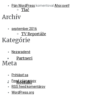
Pán WordPress
komentoval
Ahoj svet!
Tlač
Archív
september 2016
TV Reportáže
Kategórie
Nezaradené
Partneri
Meta
Prihlásiť sa
Feed záznamov
Kontakt
RSS feed komentárov
WordPress.org