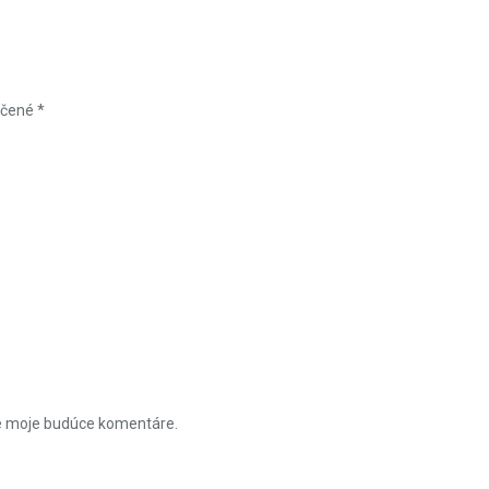
ačené
*
re moje budúce komentáre.