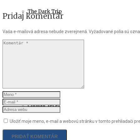
The Dark Trip
Pridaj komentár
Vaša e-mailová adresa nebude zverejnená.
Vyžadované polia sú ozn
After Párty
The Light Trip
Chillout Večer
Uložiť moje meno, e-mail a webovú stránku v tomto prehliadači p
Hudba