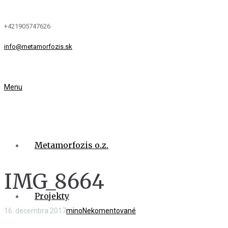
+421905747626
info@metamorfozis.sk
Menu
Metamorfozis o.z.
IMG_8664
Projekty
16. decembra 2017
mino
Nekomentované