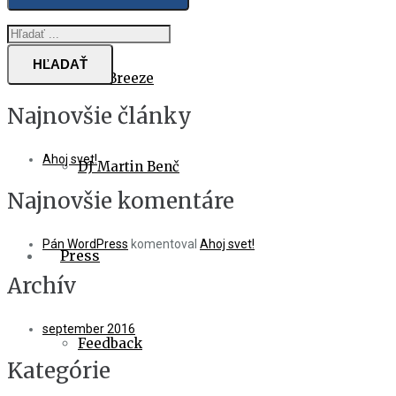
HĽADAŤ
The Breeze
Najnovšie články
Ahoj svet!
DJ Martin Benč
Najnovšie komentáre
Pán WordPress
komentoval
Ahoj svet!
Press
Archív
september 2016
Feedback
Kategórie